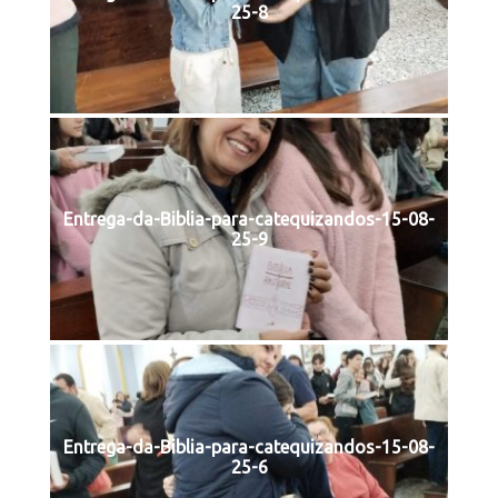
25-8
Entrega-da-Biblia-para-catequizandos-15-08-
25-9
Entrega-da-Biblia-para-catequizandos-15-08-
25-6