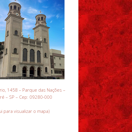
rio, 1458 – Parque das Nações –
ré – SP – Cep: 09280-000
ui para visualizar o mapa)