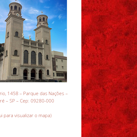
rio, 1458 – Parque das Nações –
ré – SP – Cep: 09280-000
ui para visualizar o mapa)