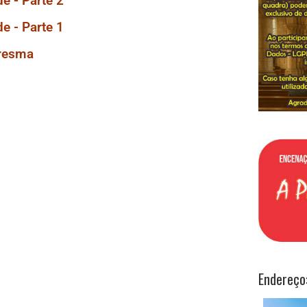
e - Parte 2
e - Parte 1
aresma
Endereço