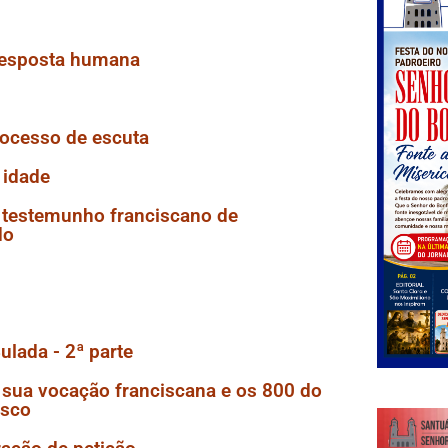
resposta humana
rocesso de escuta
 idade
, testemunho franciscano de
do
lada - 2ª parte
 sua vocação franciscana e os 800 do
isco