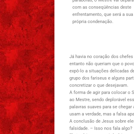
com as conseqüências deste
enfrentamento, que será a sua
própria condenação.
Já havia no coração dos chefes
entanto não queriam que o pov
expô-lo a situações delicadas d
grupo dos fariseus e alguns par
concretizar o que desejavam.
A forma de agir para colocar o 
ao Mestre, sendo deplorável ess
palavras suaves para se chegar
usam a verdade, mas a falsa apa
A conclusão de Jesus sobre eles
falsidade. – Isso nos fala algo?