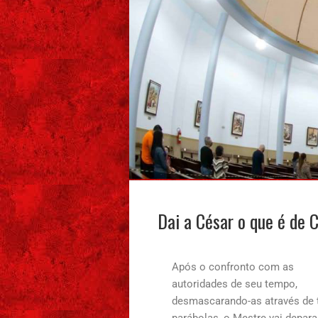
Dai a César o que é de 
Após o confronto com as
autoridades de seu tempo,
desmascarando-as através de 
parábolas, o Mestre vai depara