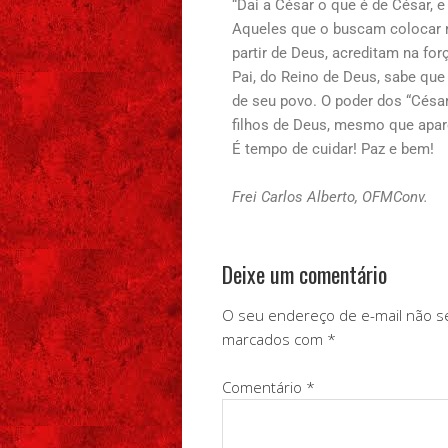
“Dai a César o que é de César, 
Aqueles que o buscam colocar 
partir de Deus, acreditam na for
Pai, do Reino de Deus, sabe que d
de seu povo. O poder dos “Césa
filhos de Deus, mesmo que apar
É tempo de cuidar! Paz e bem!
Frei Carlos Alberto, OFMConv.
Deixe um comentário
O seu endereço de e-mail não se
marcados com
*
Comentário
*