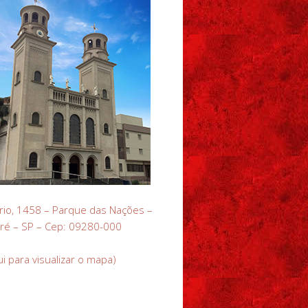
rio, 1458 – Parque das Nações –
ré – SP – Cep: 09280-000
ui para visualizar o mapa)