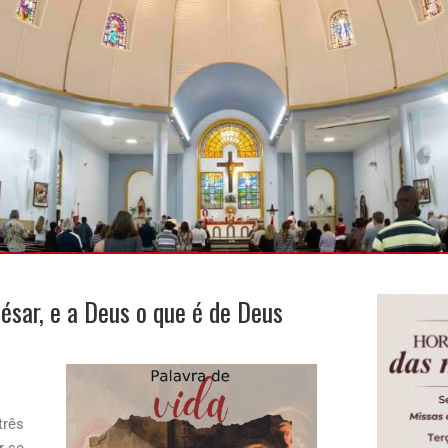
César, e a Deus o que é de Deus
três
r-se